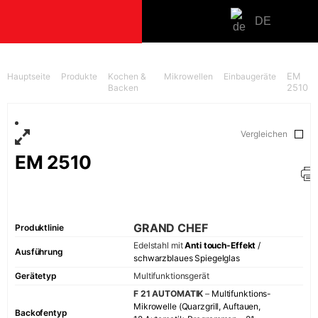
DE
PRODUKTE
Hauptseite
Produkte
Kochen &
Mikrowellen
Einbaugeräte
EM
Backen
2510
Kochen
Einbauherd-
Vergleichen
Backöfen
EM 2510
Kochstellen
Herde
Mikrowellen
Kaffeemasc
GRAND CHEF
Produktlinie
Lüften
Edelstahl mit
Anti touch-Effekt
/
Ausführung
schwarzblaues Spiegelglas
Einbauhaub
Gerätetyp
Multifunktionsgerät
Inselessen
F 21 AUTOMATIK
–
Multifunktions-
Wandessen
Mikrowelle (Quarzgrill, Auftauen,
Backofentyp