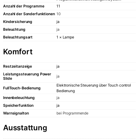
Art Deco
Anzahl der Programme
11
Belle Époqu
Anzahl der Sonderfunktionen
10
Empire
Kindersicherung
ja
Moderne Kolle
Beleuchtung
ja
Beleuchtungsart
1 × Lampe
Ära
Avantgarde
Komfort
Avantgarde
La Perle Noi
Restzeitanzeige
ja
La Perle
Leistungssteuerung Power
ja
CHEF
Slide
GRAND CH
Elektronische Steuerung über Touch control
FullTouch-Bedienung
Bedienung
HERD
Innenbeleuchtung
ja
Speicherfunktion
ja
Warnsignalton
bei Programmende
GESELLSCHAFT
Ausstattung
Über uns