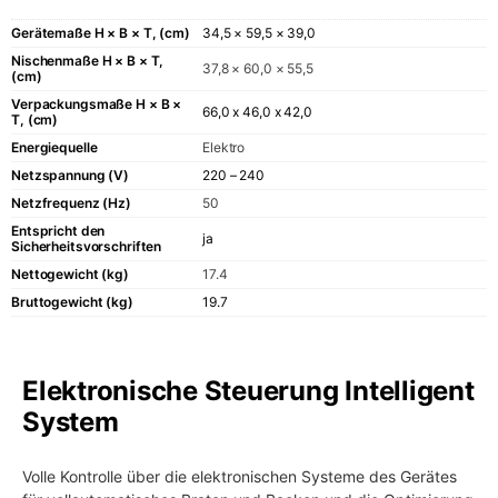
Gerätemaße H × B × T, (cm)
34,5 × 59,5 × 39,0
Nischenmaße H × B × T,
37,8 × 60,0 × 55,5
(cm)
Verpackungsmaße H × B ×
66,0 x 46,0 x 42,0
T, (cm)
Energiequelle
Elektro
Netzspannung (V)
220 – 240
Netzfrequenz (Hz)
50
Entspricht den
ja
Sicherheitsvorschriften
Nettogewicht (kg)
17.4
Bruttogewicht (kg)
19.7
Elektronische Steuerung Intelligent
System
Volle Kontrolle über die elektronischen Systeme des Gerätes