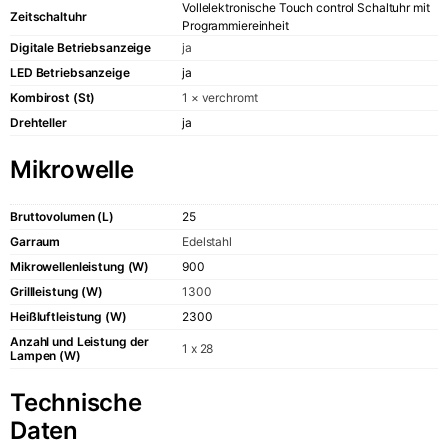
Vollelektronische Touch control Schaltuhr mit
Zeitschaltuhr
Programmiereinheit
Ausstellungsr
Digitale Betriebsanzeige
ja
LED Betriebsanzeige
ja
Verkäufer
Kombirost (St)
1 × verchromt
Kontakte
Drehteller
ja
NACHRICHTEN
Mikrowelle
Service-Wartu
Bruttovolumen (L)
25
Garraum
Edelstahl
Mikrowellenleistung (W)
900
Grillleistung (W)
1300
Heißluftleistung (W)
2300
Anzahl und Leistung der
1 x 28
Lampen (W)
Technische
Daten