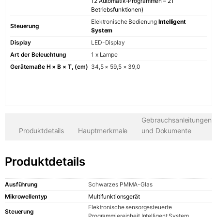
12 Automatik-Programmen – 21
Kühlen
Betriebsfunktionen)
Elektronische Bedienung
Intelligent
Kühlschränk
Steuerung
System
Einbau-Kühl-
Display
LED-Display
Kombinatio
Art der Beleuchtung
1 x Lampe
Weinkühlsc
Gerätemaße H × B × T, (cm)
34,5 × 59,5 × 39,0
Spülen
Geschirrspü
Kleingeräte
Gebrauchsanleitungen
Wasserkoch
Produktdetails
Hauptmerkmale
und Dokumente
Toaster
Siebträger-
Produktdetails
Espressoma
KAISER SIGNATU
Ausführung
Schwarzes PMMA-Glas
Mikrowellentyp
Multifunktionsgerät
Retro-Kollekti
Elektronische sensorgesteuerte
Steuerung
Programmiereinheit Intelligent System