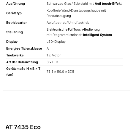
Ausführung
Schwarzes Glas / Edelstahl mit
Anti touch-Effek
t
Kopffreie Wand-Dunstabzugshaube
mit
Gerätetyp
Randabsaugung
Betriebsarten
Abluftbetrieb/ Umluftbetrieb
Elektronische FullTouch-Bedienung
Steuerung
mit Programmiereinheit
Intelligent System
Display
LED-Display
Energieeffizienzklasse
A
Triebwerke
1 x Motor
Art der Beleuchtung
3 x LED
Gerätemaße H × B × T,
75,5 × 50,0 × 37,5
(cm)
AT 7435 Eco