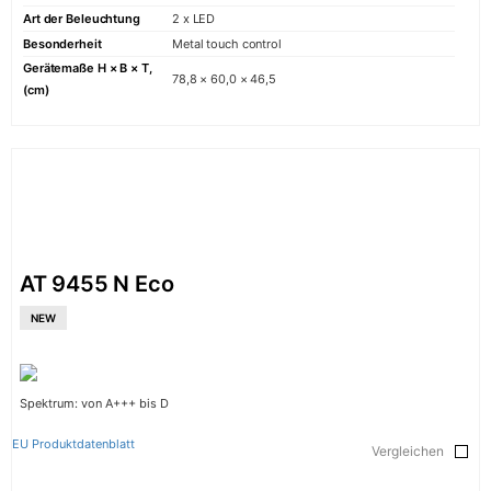
Art der Beleuchtung
2 x LED
Ausstellungsrau
Besonderheit
Metal touch control
Gerätemaße H × B × T,
78,8 × 60,0 × 46,5
Verkäufer
(cm)
Kontakte
NACHRICHTEN
Service-Wartun
AT 9455 N Eco
NEW
Spektrum: von A+++ bis D
EU Produktdatenblatt
Vergleichen