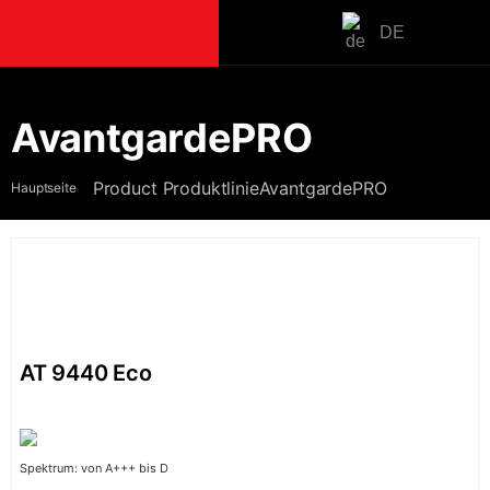
DE
PRODUKTE
AvantgardePRO
Kochen
Product ProduktlinieAvantgardePRO
Hauptseite
Einbauherd-S
Backöfen
Kochstellen
Herde
Mikrowellen
Kaffeemaschi
AT 9440 Eco
Lüften
Einbauhaube
Inselessen
Wandessen
Spektrum: von A+++ bis D