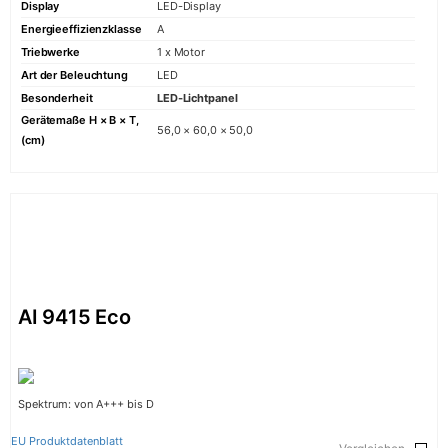
Display
LED-Display
Energieeffizienzklasse
A
Triebwerke
1 x Motor
Art der Beleuchtung
LED
Besonderheit
LED-Lichtpanel
Gerätemaße H × B × T,
56,0 × 60,0 × 50,0
(cm)
AI 9415 Eco
Spektrum: von A+++ bis D
EU Produktdatenblatt