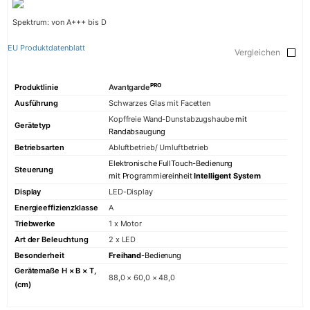
Spektrum: von A+++ bis D
EU Produktdatenblatt
Vergleichen
PRO
Produktlinie
Avantgarde
Ausführung
Schwarzes Glas mit Facetten
Kopffreie Wand-Dunstabzugshaube
mit
Gerätetyp
Randabsaugung
Betriebsarten
Abluftbetrieb/ Umluftbetrieb
Elektronische FullTouch-Bedienung
Steuerung
mit Programmiereinheit
Intelligent System
Display
LED-Display
Energieeffizienzklasse
A
Triebwerke
1 x Motor
Art der Beleuchtung
2 x LED
Besonderheit
Freihand
-Bedienung
Gerätemaße H × B × T,
88,0 × 60,0 × 48,0
(cm)