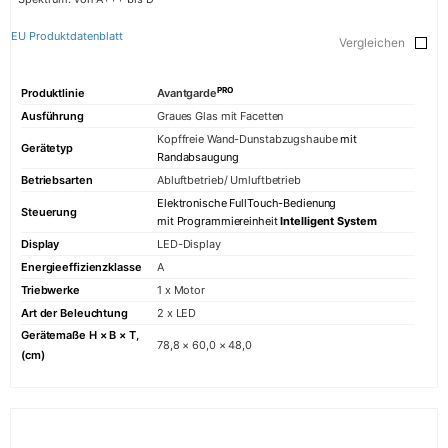
EU Produktdatenblatt
Vergleichen
PRO
Produktlinie
Avantgarde
Ausführung
Graues Glas mit Facetten
Kopffreie Wand-Dunstabzugshaube
mit
Gerätetyp
Randabsaugung
Betriebsarten
Abluftbetrieb/ Umluftbetrieb
Elektronische FullTouch-Bedienung
Steuerung
mit Programmiereinheit
Intelligent System
Display
LED-Display
Energieeffizienzklasse
A
Triebwerke
1 x Motor
Art der Beleuchtung
2 x LED
Gerätemaße H × B × T,
78,8 × 60,0 × 48,0
(cm)