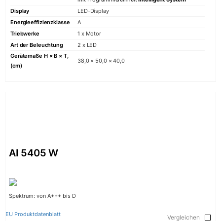
Display
LED-Display
Energieeffizienzklasse
A
Triebwerke
1 x Motor
Art der Beleuchtung
2 x LED
Gerätemaße H × B × T,
38,0 × 50,0 × 40,0
(cm)
AI 5405 W
Spektrum: von A+++ bis D
EU Produktdatenblatt
Vergleichen