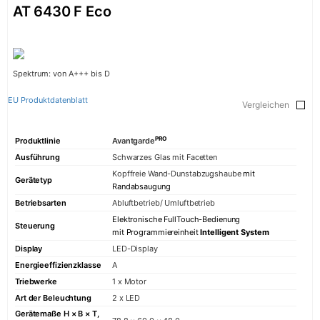
AT 6430 F Eco
Spektrum: von A+++ bis D
EU Produktdatenblatt
Vergleichen
PRO
Produktlinie
Avantgarde
Ausführung
Schwarzes Glas mit Facetten
Kopffreie Wand-Dunstabzugshaube
mit
Gerätetyp
Randabsaugung
Betriebsarten
Abluftbetrieb/ Umluftbetrieb
Elektronische FullTouch-Bedienung
Steuerung
mit Programmiereinheit
Intelligent System
Display
LED-Display
Energieeffizienzklasse
A
Triebwerke
1 x Motor
Art der Beleuchtung
2 x LED
Gerätemaße H × B × T,