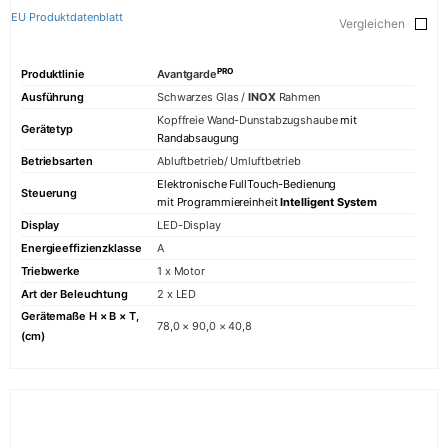
Kühlen
EU Produktdatenblatt
Vergleichen
Kühlschränke
Einbau-Kühl-G
PRO
Produktlinie
Avantgarde
Kombinatione
Ausführung
Schwarzes Glas /
INOX
Rahmen
Weinkühlschr
Kopffreie Wand-Dunstabzugshaube
mit
Gerätetyp
Randabsaugung
Spülen
Betriebsarten
Abluftbetrieb/ Umluftbetrieb
Elektronische FullTouch-Bedienung
Geschirrspüle
Steuerung
mit Programmiereinheit
Intelligent System
Display
LED-Display
Kleingeräte
Energieeffizienzklasse
A
Wasserkoche
Triebwerke
1 x Motor
Toaster
Art der Beleuchtung
2 x LED
Siebträger-
Gerätemaße H × B × T,
78,0 × 90,0 × 40,8
Espressomas
(cm)
KAISER SIGNATUR
Retro-Kollektion