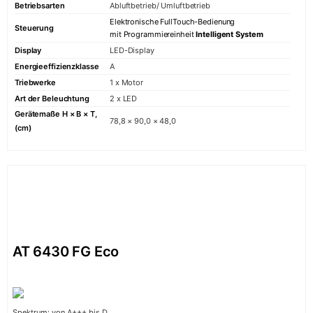
Betriebsarten
Abluftbetrieb/ Umluftbetrieb
Elektronische FullTouch-Bedienung
Steuerung
mit Programmiereinheit
Intelligent System
Display
LED-Display
Energieeffizienzklasse
A
Triebwerke
1 x Motor
Art der Beleuchtung
2 x LED
Gerätemaße H × B × T,
78,8 × 90,0 × 48,0
(cm)
AT 6430 FG Eco
Spektrum: von A+++ bis D