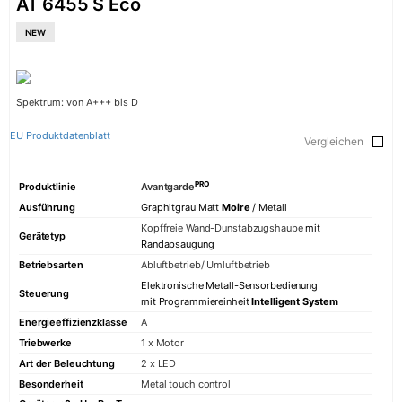
AT 6455 S Eco
NEW
Spektrum: von A+++ bis D
EU Produktdatenblatt
Vergleichen
PRO
Produktlinie
Avantgarde
Ausführung
Graphitgrau Matt
Moire
/ Metall
Kopffreie Wand-Dunstabzugshaube
mit
Gerätetyp
Randabsaugung
Betriebsarten
Abluftbetrieb/ Umluftbetrieb
Elektronische Metall-Sensorbedienung
Steuerung
mit Programmiereinheit
Intelligent System
Energieeffizienzklasse
A
Triebwerke
1 x Motor
Art der Beleuchtung
2 x LED
Besonderheit
Metal touch control