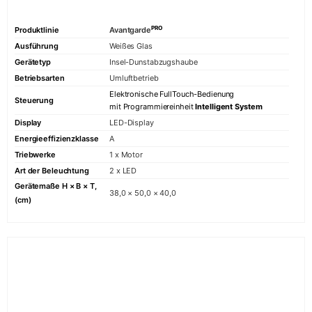
PRO
Produktlinie
Avantgarde
Ausführung
Weißes Glas
Gerätetyp
Insel-Dunstabzugshaube
Betriebsarten
Umluftbetrieb
Elektronische FullTouch-Bedienung
Steuerung
mit Programmiereinheit
Intelligent System
Display
LED-Display
Energieeffizienzklasse
A
Triebwerke
1 x Motor
Art der Beleuchtung
2 x LED
Gerätemaße H × B × T,
38,0 × 50,0 × 40,0
(cm)