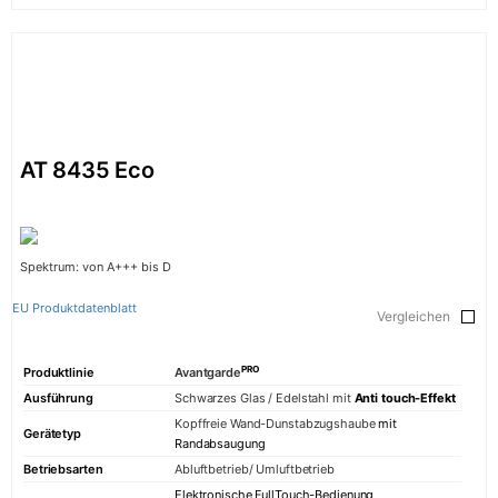
AT 8435 Eco
Spektrum: von A+++ bis D
EU Produktdatenblatt
Vergleichen
PRO
Produktlinie
Avantgarde
Ausführung
Schwarzes Glas / Edelstahl mit
Anti touch-Effekt
Kopffreie Wand-Dunstabzugshaube
mit
Gerätetyp
Randabsaugung
Betriebsarten
Abluftbetrieb/ Umluftbetrieb
Elektronische FullTouch-Bedienung