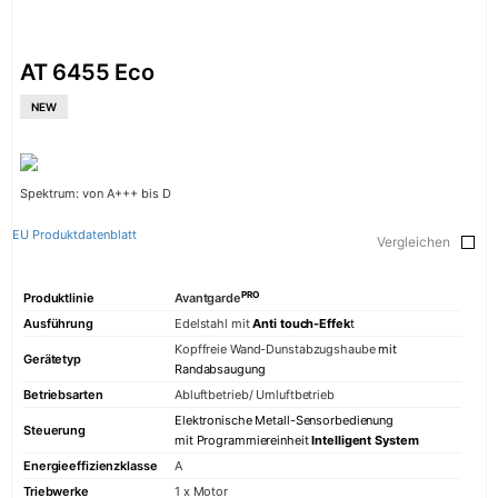
Art Deco
Belle Époque
Empire
AT 6455 Eco
Moderne Kollekt
NEW
Ära
AvantgardeP
AvantgardeP
Spektrum: von A+++ bis D
La Perle Noir
EU Produktdatenblatt
Vergleichen
La Perle
CHEF
PRO
Produktlinie
Avantgarde
GRAND CHE
Ausführung
Edelstahl mit
Anti touch-Effek
t
HERD
Kopffreie Wand-Dunstabzugshaube
mit
Gerätetyp
Randabsaugung
Betriebsarten
Abluftbetrieb/ Umluftbetrieb
Elektronische Metall-Sensorbedienung
Steuerung
mit Programmiereinheit
Intelligent System
GESELLSCHAFT
Energieeffizienzklasse
A
Triebwerke
1 x Motor
Über uns