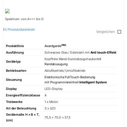
Spektrum: von A+++ bis D
EU Produktdatenblatt
Vergleichen
PRO
Produktlinie
Avantgarde
Ausführung
Schwarzes Glas / Edelstahl mit
Anti touch-Effekt
Kopffreie Wand-Dunstabzugshaube
mit
Gerätetyp
Randabsaugung
Betriebsarten
Abluftbetrieb/ Umluftbetrieb
Elektronische FullTouch-Bedienung
Steuerung
mit Programmiereinheit
Intelligent System
Display
LED-Display
Energieeffizienzklasse
A
Triebwerke
1 x Motor
Art der Beleuchtung
3 x LED
Gerätemaße H × B × T,
75,5 × 70,0 × 37,5
(cm)