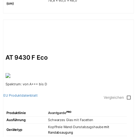
78,8 × 60,0 × 48,0
(cm)
AT 9430 F Eco
Spektrum: von A+++ bis D
EU Produktdatenblatt
Vergleichen
PRO
Produktlinie
Avantgarde
Ausführung
Schwarzes Glas mit Facetten
Kopffreie Wand-Dunstabzugshaube
mit
Gerätetyp
Randabsaugung