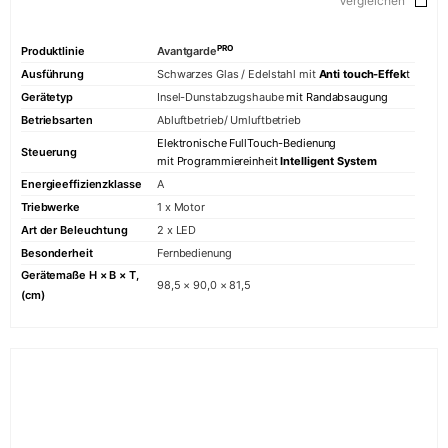
Vergleichen
PRO
Produktlinie
Avantgarde
Ausführung
Schwarzes Glas / Edelstahl mit
Anti touch-Effek
t
Gerätetyp
Insel-Dunstabzugshaube
mit Randabsaugung
Betriebsarten
Abluftbetrieb/ Umluftbetrieb
Elektronische FullTouch-Bedienung
Steuerung
mit Programmiereinheit
Intelligent System
Energieeffizienzklasse
A
Triebwerke
1 x Motor
Art der Beleuchtung
2 x LED
Besonderheit
Fernbedienung
Gerätemaße H × B × T,
98,5 × 90,0 × 81,5
(cm)