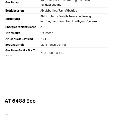
Kopffreie Wand-Dunstabzugshaube
mit
Gerätetyp
Randabsaugung
Betriebsarten
Abluftbetrieb/ Umluftbetrieb
Elektronische Metall-Sensorbedienung
Steuerung
mit Programmiereinheit
Intelligent System
Energieeffizienzklasse
A
Triebwerke
1 x Motor
Art der Beleuchtung
2 x LED
Besonderheit
Metal touch control
Gerätemaße H × B × T,
78,8 × 90,0 × 46,5
(cm)
AT 6488 Eco