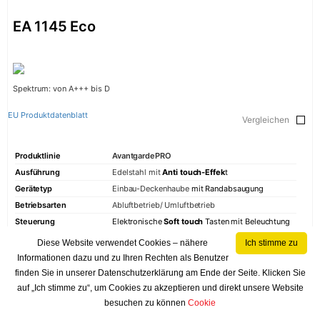
EA 1145 Eco
Spektrum: von A+++ bis D
EU Produktdatenblatt
Vergleichen
Produktlinie
AvantgardePRO
Ausführung
Edelstahl mit
Anti touch-Effek
t
Gerätetyp
Einbau-Deckenhaube
mit Randabsaugung
Betriebsarten
Abluftbetrieb/ Umluftbetrieb
Steuerung
Elektronische
Soft touch
Tasten mit Beleuchtung
Display
LED-Display
Diese Website verwendet Cookies – nähere
Ich stimme zu
Energieeffizienzklasse
A
Informationen dazu und zu Ihren Rechten als Benutzer
Triebwerke
1 x Motor
finden Sie in unserer Datenschutzerklärung am Ende der Seite. Klicken Sie
Art der Beleuchtung
2 x LED
auf „Ich stimme zu“, um Cookies zu akzeptieren und direkt unsere Website
besuchen zu können
Cookie
Besonderheit
Fernbedienung
Gerätemaße H × B × T,