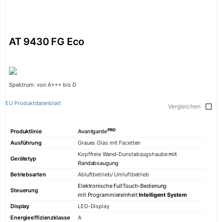
AT 9430 FG Eco
Spektrum: von A+++ bis D
EU Produktdatenblatt
Vergleichen
PRO
Produktlinie
Avantgarde
Ausführung
Graues Glas mit Facetten
Kopffreie Wand-Dunstabzugshaube
mit
Gerätetyp
Randabsaugung
Betriebsarten
Abluftbetrieb/ Umluftbetrieb
Elektronische FullTouch-Bedienung
Steuerung
mit Programmiereinheit
Intelligent System
Display
LED-Display
Energieeffizienzklasse
A