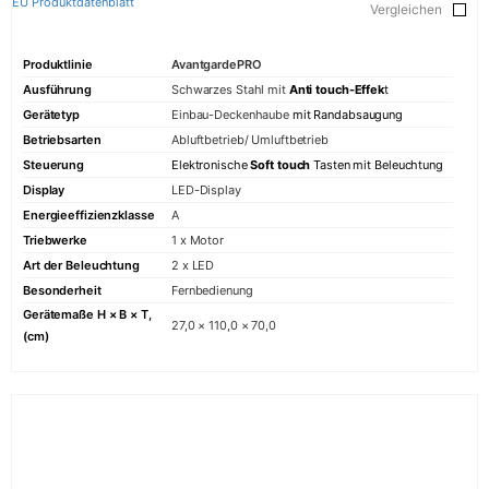
EU Produktdatenblatt
Vergleichen
Produktlinie
AvantgardePRO
Ausführung
Schwarzes Stahl mit
Anti touch-Effek
t
Gerätetyp
Einbau-Deckenhaube
mit Randabsaugung
Betriebsarten
Abluftbetrieb/ Umluftbetrieb
Steuerung
Elektronische
Soft touch
Tasten mit Beleuchtung
Display
LED-Display
Energieeffizienzklasse
A
Triebwerke
1 x Motor
Art der Beleuchtung
2 x LED
Besonderheit
Fernbedienung
Gerätemaße H × B × T,
27,0 × 110,0 × 70,0
(cm)