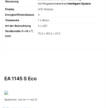
Steuerung
mit Programmiereinheit
Intelligent System
Display
LED-Display
Energieeffizienzklasse
A
Triebwerke
1 x Motor
Art der Beleuchtung
3 x LED
Gerätemaße H × B × T,
75,5 × 80,0 × 37,5
(cm)
EA 1145 S Eco
Spektrum: von A+++ bis D