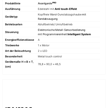
PRO
Produktlinie
Avantgarde
Ausführung
Edelstahl mit
Anti touch-Effek
t
Kopffreie Wand-Dunstabzugshaube
mit
Gerätetyp
Randabsaugung
Betriebsarten
Abluftbetrieb/ Umluftbetrieb
Elektronische Metall-Sensorbedienung
Steuerung
mit Programmiereinheit
Intelligent System
Energieeffizienzklasse
A
Triebwerke
1 x Motor
Art der Beleuchtung
2 x LED
Besonderheit
Metal touch control
Gerätemaße H × B × T,
78,8 × 90,0 × 46,5
(cm)