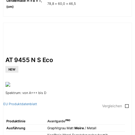
Gerätemaße H × B × T,
78,8 × 60,0 × 46,5
(cm)
AT 9455 N S Eco
NEW
Spektrum: von A+++ bis D
EU Produktdatenblatt
Vergleichen
PRO
Produktlinie
Avantgarde
Ausführung
Graphitgrau Matt
Moire
/ Metall