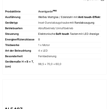
PRO
Produktlinie
Avantgarde
Ausführung
Weißes Mattglas / Edelstahl mit
Anti touch-Effek
t
Gerätetyp
Insel-Dunstabzugshaube
mit Randabsaugung
Betriebsarten
Abluftbetrieb/ Umluftbetrieb
Steuerung
Elektronische
Soft touch
Tasten mit
LED
Anzeige
Energieeffizienzklasse
B
Triebwerke
1 x Motor
Art der Beleuchtung
4 x LED
Besonderheit
Fernbedienung
Gerätemaße H × B × T,
98,5 × 70,0 × 60,0
(cm)