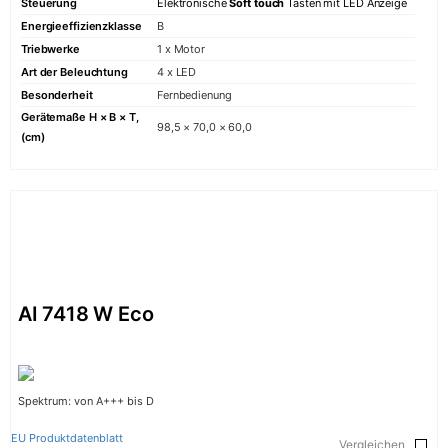
Steuerung
Elektronische
Soft touch
Tasten mit
LED
Anzeige
Energieeffizienzklasse
B
Triebwerke
1 x Motor
Art der Beleuchtung
4 x LED
Besonderheit
Fernbedienung
Gerätemaße H × B × T,
98,5 × 70,0 × 60,0
(cm)
AI 7418 W Eco
Spektrum: von A+++ bis D
EU Produktdatenblatt
Vergleichen