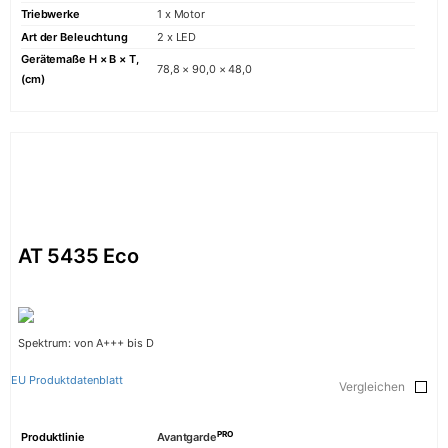
Triebwerke
1 x Motor
Art der Beleuchtung
2 x LED
Gerätemaße H × B × T,
78,8 × 90,0 × 48,0
(cm)
AT 5435 Eco
Spektrum: von A+++ bis D
EU Produktdatenblatt
Vergleichen
PRO
Produktlinie
Avantgarde