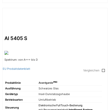
AI 5405 S
Spektrum: von A+++ bis D
EU Produktdatenblatt
Vergleichen
PRO
Produktlinie
Avantgarde
Ausführung
Schwarzes Glas
Gerätetyp
Insel-Dunstabzugshaube
Betriebsarten
Umluftbetrieb
Elektronische FullTouch-Bedienung
Steuerung
mit Programmiereinheit
Intelligent System