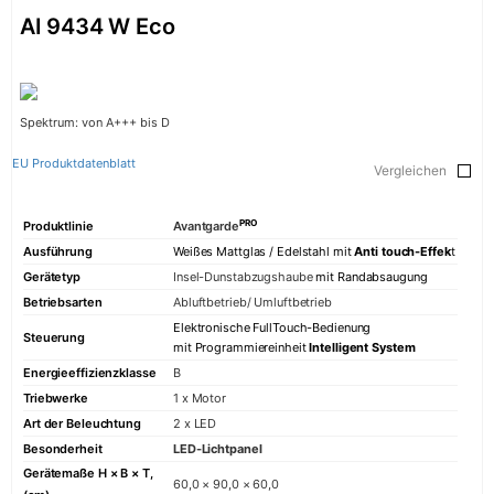
AI 9434 W Eco
Spektrum: von A+++ bis D
EU Produktdatenblatt
Vergleichen
PRO
Produktlinie
Avantgarde
Ausführung
Weißes Mattglas / Edelstahl mit
Anti touch-Effek
t
Gerätetyp
Insel-Dunstabzugshaube
mit Randabsaugung
Betriebsarten
Abluftbetrieb/ Umluftbetrieb
Elektronische FullTouch-Bedienung
Steuerung
mit Programmiereinheit
Intelligent System
Energieeffizienzklasse
B
Triebwerke
1 x Motor
Art der Beleuchtung
2 x LED
Besonderheit
LED-Lichtpanel
Gerätemaße H × B × T,
60,0 × 90,0 × 60,0