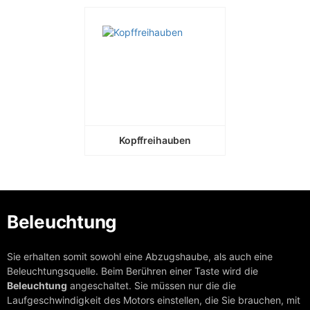
Kühlen
Kühlschränke
Einbau-Kühl-G
Kombinatione
Weinkühlschr
Spülen
Geschirrspüle
Kopffreihauben
Kleingeräte
Wasserkoche
Toaster
Siebträger-
Beleuchtung
Espressomas
Sie erhalten somit sowohl eine Abzugshaube, als auch eine
KAISER SIGNATUR
Beleuchtungsquelle. Beim Berühren einer Taste wird die
Beleuchtung
angeschaltet. Sie müssen nur die die
Retro-Kollektion
Laufgeschwindigkeit des Motors einstellen, die Sie brauchen, mit