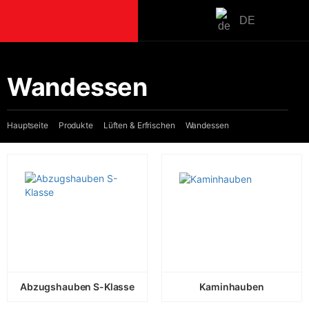
DE
PRODUKTE
Wandessen
Kochen
Einbauherd-S
Hauptseite
Produkte
Lüften & Erfrischen
Wandessen
Backöfen
Kochstellen
Herde
Mikrowellen
Kaffeemaschi
Lüften
Einbauhaube
Inselessen
Abzugshauben S-Klasse
Kaminhauben
Wandessen