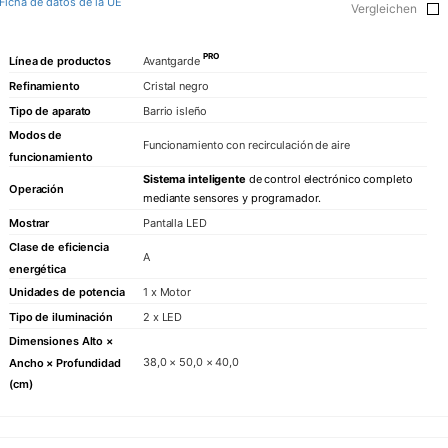
Ficha de datos de la UE
Vergleichen
PRO
Línea de productos
Avantgarde
Refinamiento
Cristal negro
Tipo de aparato
Barrio isleño
Modos de
Funcionamiento con recirculación de aire
funcionamiento
Sistema inteligente
de control electrónico completo
Operación
mediante sensores y programador.
Mostrar
Pantalla LED
Clase de eficiencia
A
energética
Unidades de potencia
1 x Motor
Tipo de iluminación
2 x LED
Dimensiones Alto ×
38,0 × 50,0 × 40,0
Ancho × Profundidad
(cm)