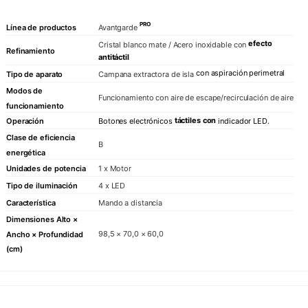
PRO
Línea de productos
Avantgarde
efecto
Cristal blanco mate / Acero inoxidable con
Refinamiento
antitáctil
con aspiración perimetral
Tipo de aparato
Campana extractora de isla
Modos de
Funcionamiento con aire de escape/recirculación de aire
funcionamiento
táctiles con
Operación
Botones
electrónicos
indicador
LED.
Clase de eficiencia
B
energética
Unidades de potencia
1 x Motor
Tipo de iluminación
4 x LED
Característica
Mando a distancia
Dimensiones Alto ×
98,5 × 70,0 × 60,0
Ancho × Profundidad
(cm)