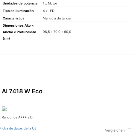
Unidades de potencia
1 x Motor
Tipo de iluminación
4 x LED
Característica
Mando a distancia
Dimensiones Alto ×
98,5 × 70,0 × 60,0
Ancho × Profundidad
(cm)
AI 7418 W Eco
Rango: de A+++ a D
Ficha de datos de la UE
Vergleichen