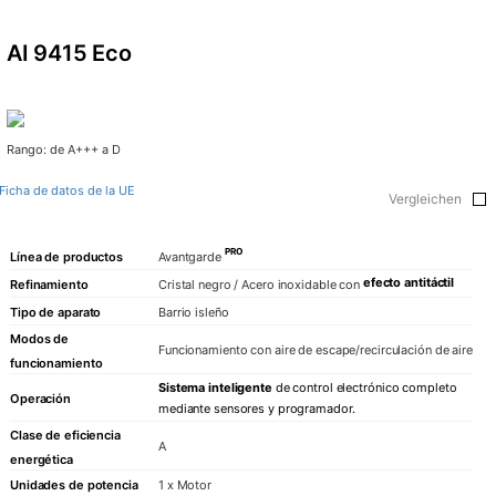
Fresco
AI 9415 Eco
Refrigerado
refrigerado
Enjuagar
Rango: de A+++ a D
Lavavajillas
Ficha de datos de la UE
Vergleichen
pequeños elec
PRO
Hervidores 
Línea de productos
Avantgarde
efecto antitáctil
Tostadora
Refinamiento
Cristal negro / Acero inoxidable con
Cafetera
Tipo de aparato
Barrio isleño
Modos de
Funcionamiento con aire de escape/recirculación de aire
COLECCIÓN SIGN
funcionamiento
Sistema inteligente
de control electrónico completo
Operación
Retro
mediante sensores y programador.
Clase de eficiencia
Art Déco
A
energética
Belle Époqu
Unidades de potencia
1 x Motor