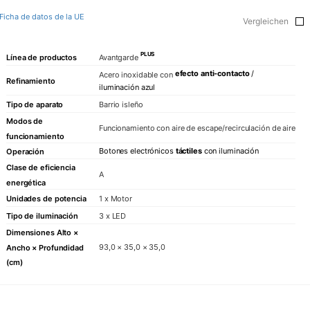
Ficha de datos de la UE
Vergleichen
PLUS
Línea de productos
Avantgarde
efecto anti-contacto
/
Acero inoxidable con
Refinamiento
iluminación azul
Tipo de aparato
Barrio isleño
Modos de
Funcionamiento con aire de escape/recirculación de aire
funcionamiento
Botones electrónicos
táctiles
con iluminación
Operación
Clase de eficiencia
A
energética
Unidades de potencia
1 x Motor
Tipo de iluminación
3 x LED
Dimensiones Alto ×
93,0 × 35,0 × 35,0
Ancho × Profundidad
(cm)