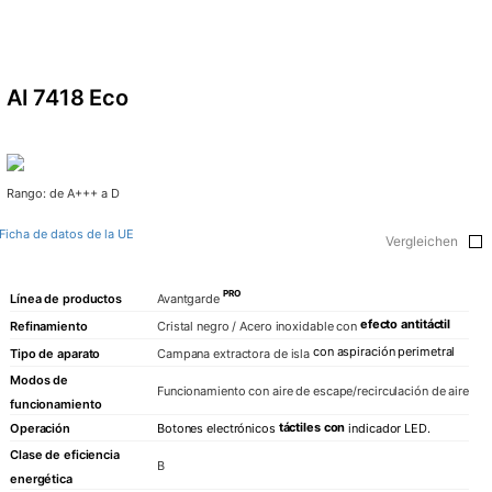
AI 7418 Eco
Rango: de A+++ a D
Ficha de datos de la UE
Vergleichen
PRO
Línea de productos
Avantgarde
efecto antitáctil
Refinamiento
Cristal negro / Acero inoxidable con
con aspiración perimetral
Tipo de aparato
Campana extractora de isla
Modos de
Funcionamiento con aire de escape/recirculación de aire
funcionamiento
táctiles con
Operación
Botones
electrónicos
indicador
LED.
Clase de eficiencia
B
energética