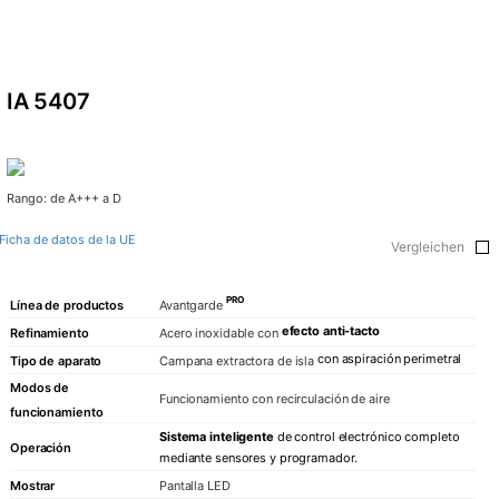
IA 5407
Rango: de A+++ a D
Ficha de datos de la UE
Vergleichen
PRO
Línea de productos
Avantgarde
efecto anti-tacto
Refinamiento
Acero inoxidable con
con aspiración perimetral
Tipo de aparato
Campana extractora de isla
Modos de
Funcionamiento con recirculación de aire
funcionamiento
Sistema inteligente
de control electrónico completo
Operación
mediante sensores y programador.
Mostrar
Pantalla LED