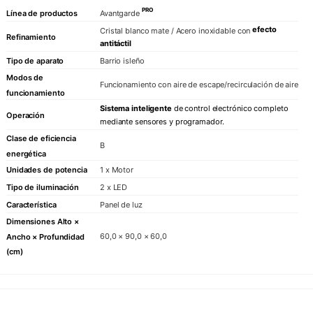
PRO
Línea de productos
Avantgarde
efecto
Cristal blanco mate / Acero inoxidable con
Refinamiento
antitáctil
Tipo de aparato
Barrio isleño
Modos de
Funcionamiento con aire de escape/recirculación de aire
funcionamiento
Sistema inteligente
de control electrónico completo
Operación
mediante sensores y programador.
Clase de eficiencia
B
energética
Unidades de potencia
1 x Motor
Tipo de iluminación
2 x LED
Característica
Panel de luz
Dimensiones Alto ×
60,0 × 90,0 × 60,0
Ancho × Profundidad
(cm)