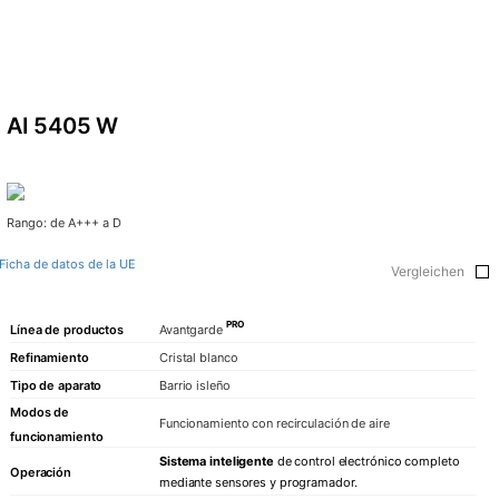
AI 5405 W
Rango: de A+++ a D
Ficha de datos de la UE
Vergleichen
PRO
Línea de productos
Avantgarde
Refinamiento
Cristal blanco
Tipo de aparato
Barrio isleño
Modos de
Funcionamiento con recirculación de aire
funcionamiento
Sistema inteligente
de control electrónico completo
Operación
mediante sensores y programador.