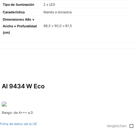
Imperio
Tipo de iluminación
2 x LED
Vanguardia
Característica
Mando a distancia
Dimensiones Alto ×
Ara
98,5 × 90,0 × 81,5
Ancho × Profundidad
Avantgard
(cm)
Avantgard
La Perla
COCINERO
GRAN CHE
REBAÑO
AI 9434 W Eco
COMPAÑÍA
Sobre nosotro
Rango: de A+++ a D
Sala de exposi
Ficha de datos de la UE
Vergleichen
Contactos