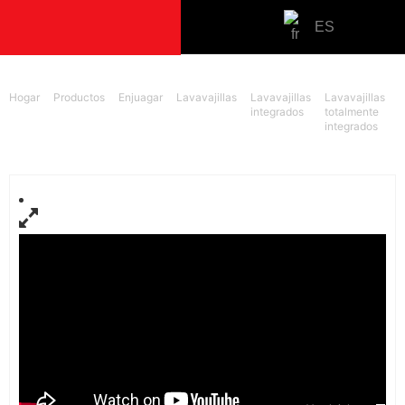
ES
PRODUCTOS
Hogar
Productos
Enjuagar
Lavavajillas
Lavavajillas
Lavavajillas
integrados
totalmente
integrados
I
Cocinar
Hornos
Placas de co
Cocinas
Hornos micr
Aire
Campanas ext
integradas
campanas ext
islas
Campanas ext
montadas en 