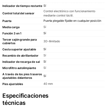
Sí
Indicador de tiempo restante
Control electrónico con funcionamiento
Control total del sensor
mediante control táctil.
Puerta plegable fijable en cualquier posición
Puerta
Sí
Media carga
Sí
Función 3 en 1
Tercer cajón grande para
3D-Ilimitado
cubiertos
Sí
Cesta superior ajustable
Sí
Recambio de abrillantador
Sí
Indicador de recarga de sal
Sí
Microfiltro autolimpiante
A través de los pies traseros
Sí
ajustables delanteros
40 mm
Pies ajustables
Especificaciones
técnicas