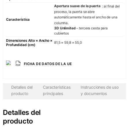
Imperio
Apertura suave de la puerta
: al final del
Vanguardia
proceso, la puerta se abre
automáticamente hasta el ancho de una
Característica
Ara
columna.
AvantgardeP
3D Unlimited
– tercera cesta para
cubiertos
AvantgardeP
Dimensiones Alto × Ancho ×
La Perla
81,5 × 59,8 × 55,0
Profundidad (cm)
COCINERO
GRAN CHEF
REBAÑO
FICHA DE DATOS DE LA UE
Detalles del
Características
Instrucciones de uso
COMPAÑÍA
producto
principales
y documentos
Sobre nosotros
Detalles del
Sala de exposic
producto
Contactos