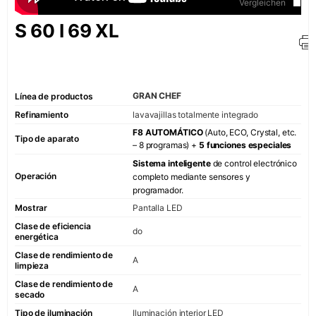
Vergleichen
Fresco
S 60 I 69 XL
Refrigerador
refrigeradore
Enjuagar
GRAN CHEF
Línea de productos
Lavavajillas
Refinamiento
lavavajillas totalmente integrado
F8 AUTOMÁTICO
(Auto, ECO, Crystal, etc.
Tipo de aparato
pequeños elect
– 8 programas) +
5 funciones especiales
Hervidores el
Sistema inteligente
de control electrónico
Operación
completo mediante sensores y
Tostadora
programador.
Cafetera
Mostrar
Pantalla LED
COLECCIÓN SIGNAT
Clase de eficiencia
do
energética
Clase de rendimiento de
Retro
A
limpieza
Art Déco
Clase de rendimiento de
A
secado
Belle Époque
Tipo de iluminación
Iluminación interior LED