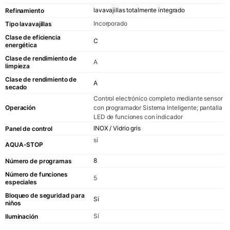
lavavajillas totalmente integrado
Refinamiento
Incorporado
Tipo lavavajillas
Clase de eficiencia
C
energética
Clase de rendimiento de
A
limpieza
Clase de rendimiento de
A
secado
Control electrónico completo mediante sensor
con programador Sistema Inteligente; pantalla
Operación
LED de funciones con indicador
INOX / Vidrio gris
Panel de control
sí
AQUA-STOP
8
Número de programas
Número de funciones
5
especiales
Bloqueo de seguridad para
Sí
niños
Sí
Iluminación