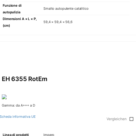
Funzione di
Smalto autopulente catalitico
autopulizia
Dimensioni A × L × P,
59,4 × 59,4 × 56,6
(cm)
EH 6355 RotEm
Gamma: da A+++ a D
Scheda informativa UE
Vergleichen
Linea di prodotti
Impero