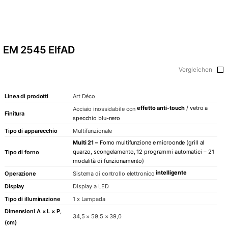
EM 2545 ElfAD
Vergleichen
Linea di prodotti
Art Déco
effetto anti-touch
/ vetro a
Acciaio inossidabile con
Finitura
specchio blu-nero
Tipo di apparecchio
Multifunzionale
Multi 21
–
Forno multifunzione e microonde (grill al
quarzo, scongelamento, 12 programmi automatici – 21
Tipo di forno
modalità di funzionamento)
intelligente
Operazione
Sistema di controllo elettronico
Display
Display a LED
Tipo di illuminazione
1 x Lampada
Dimensioni A × L × P,
34,5 × 59,5 × 39,0
(cm)