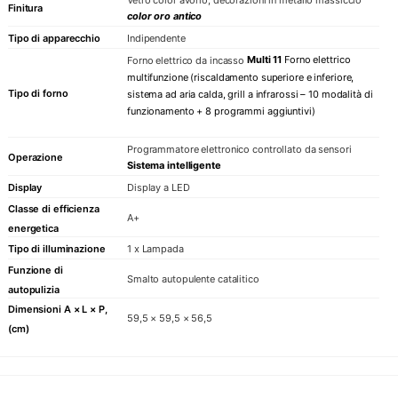
Finitura
color oro antico
Tipo di apparecchio
Indipendente
Multi 11
Forno elettrico
Forno elettrico da incasso
multifunzione (riscaldamento superiore e inferiore,
Tipo di forno
sistema ad aria calda, grill a infrarossi – 10 modalità di
funzionamento + 8 programmi aggiuntivi)
Programmatore elettronico controllato da sensori
Operazione
Sistema intelligente
Display
Display a LED
Classe di efficienza
A+
energetica
Tipo di illuminazione
1 x Lampada
Funzione di
Smalto autopulente catalitico
autopulizia
Dimensioni A × L × P,
59,5 × 59,5 × 56,5
(cm)