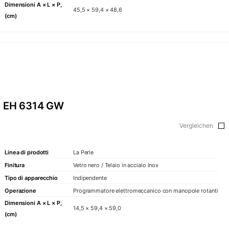
Dimensioni A × L × P,
45,5 × 59,4 × 48,6
(cm)
EH 6314 GW
Vergleichen
Linea di prodotti
La Perle
Finitura
Vetro nero / Telaio in acciaio inox
Tipo di apparecchio
Indipendente
Operazione
Programmatore elettromeccanico con manopole rotanti
Dimensioni A × L × P,
14,5 × 59,4 × 59,0
(cm)