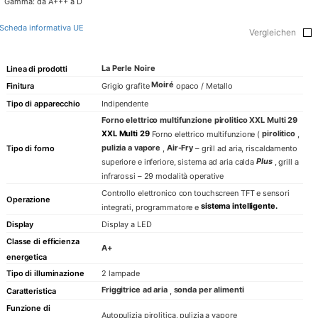
Gamma: da A+++ a D
Scheda informativa UE
Vergleichen
La Perle Noire
Linea di prodotti
Moiré
Finitura
Grigio grafite
opaco / Metallo
Tipo di apparecchio
Indipendente
Forno elettrico multifunzione pirolitico XXL Multi 29
XXL Multi 29
pirolitico
Forno elettrico multifunzione (
,
pulizia a vapore
Air-Fry
,
– grill ad aria, riscaldamento
Tipo di forno
Plus
superiore e inferiore, sistema ad aria calda
, grill a
infrarossi – 29 modalità operative
Controllo elettronico con touchscreen TFT e sensori
Operazione
sistema intelligente.
integrati, programmatore e
Display
Display a LED
Classe di efficienza
A+
energetica
Tipo di illuminazione
2 lampade
Friggitrice ad aria
sonda per alimenti
Caratteristica
,
Funzione di
Autopulizia pirolitica, pulizia a vapore