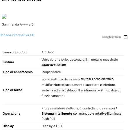
Gamma: da A+++ a D
Scheda informativa UE
Vergleichen
Linea di prodotti
Art Déco
Vetro color avorio, decorazioni in metallo massiccio
Finitura
color oro antico
Tipo di apparecchio
Indipendente
Multi 9
Forno elettrico
Forno elettrico da incasso
multifunzione (riscaldamento superiore e inferiore,
Tipo di forno
sistema ad aria calda, grill a infrarossi – 9 modalità di
funzionamento)
r
Programmatore elettronico controllato da sensori
Operazione
Sistema intelligente
con manopole rotative illuminate
Push Pull
Display
Display a LED