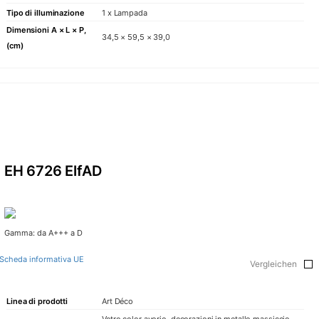
Tipo di illuminazione
1 x Lampada
Dimensioni A × L × P,
34,5 × 59,5 × 39,0
(cm)
EH 6726 ElfAD
Gamma: da A+++ a D
Scheda informativa UE
Vergleichen
Linea di prodotti
Art Déco
Vetro color avorio, decorazioni in metallo massiccio