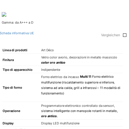
Gamma: da A+++ a D
Scheda informativa UE
Vergleichen
Linea di prodotti
Art Déco
Vetro color avorio, decorazioni in metallo massiccio
Finitura
color oro antico
Tipo di apparecchio
Indipendente
Multi 11
Forno elettrico
Forno elettrico da incasso
multifunzione (riscaldamento superiore e inferiore,
Tipo di forno
sistema ad aria calda, grill a infrarossi – 11 modalità di
funzionamento)
Programmatore elettronico controllato da sensori,
Operazione
sistema intelligente
con manopole rotanti in metallo,
oro antico.
Display
Display LED multifunzione