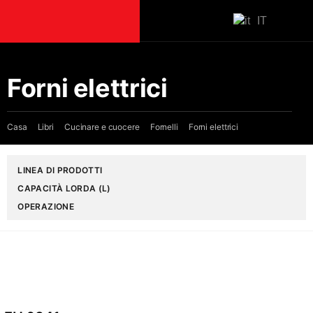
IT
LIBRI
Forni elettrici
Cucinare
Fornelli
Casa
Libri
Cucinare e cuocere
Fornelli
Forni elettrici
Hobs
Cucine
LINEA DI PRODOTTI
Forni a mi
CAPACITÀ LORDA (L)
Aria
OPERAZIONE
cappe aspi
Cappe a ca
Cappe a p
Freddo
Frigoriferi