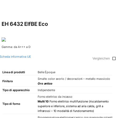
EH 6432 ElfBE Eco
Gamma: da A+++ a D
Scheda informativa UE
Vergleichen
Linea di prodotti
Belle Époque
Smalto color avorio / decorazioni – metallo massiccio
Finitura
Oro antico
Tipo di apparecchio
Indipendente
Forno elettrico da incasso
Multi 10
Forno elettrico multifunzione (riscaldamento
Tipo di forno
superiore e inferiore, sistema ad aria calda, grill a
infrarossi – 10 modalità di funzionamento)
Programmatore elettromeccanico con manopole rotanti