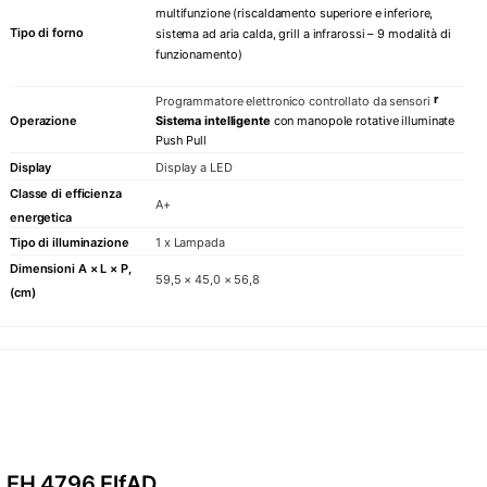
multifunzione (riscaldamento superiore e inferiore,
Tipo di forno
sistema ad aria calda, grill a infrarossi – 9 modalità di
funzionamento)
r
Programmatore elettronico controllato da sensori
Operazione
Sistema intelligente
con manopole rotative illuminate
Push Pull
Display
Display a LED
Classe di efficienza
A+
energetica
Tipo di illuminazione
1 x Lampada
Dimensioni A × L × P,
59,5 × 45,0 × 56,8
(cm)
EH 4796 ElfAD