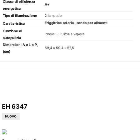
Ära
Classe di efficienza
A+
energetica
Avantgard
Tipo di illuminazione
2 lampade
Avantgard
Friggitrice ad aria
sonda per alimenti
Caratteristica
,
La Perle
Funzione di
CHEF
Idrolisi – Pulizia a vapore
autopulizia
GRAND C
Dimensioni A × L × P,
59,4 × 59,4 × 57,5
GREGGE
(cm)
AZIENDA
Chi siamo
EH 6347
Showroom
NUOVO
Contatti