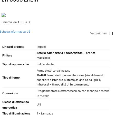
Gamma: da A+++ a D
Scheda informativa UE
Vergleichen
Linea di prodotti
Impero
Smalto color avorio / decorazione – bronzo
Finitura
massiccio
Tipo di apparecchio
Indipendente
Forno elettrico da incasso
Multi 8
Forno elettrico multifunzione (riscaldamento
Tipo di forno
superiore e inferiore, sistema ad aria calda, grill a
infrarossi – 8 modalità di funzionamento)
Programmatore elettromeccanico con manopole rotanti
Operazione
in metallo
Classe di efficienza
UN
energetica
Tipo di illuminazione
1 x Lampada