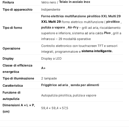
Telaio in acciaio inox
Finitura
Vetro nero /
Tipo di apparecchio
Indipendente
Forno elettrico multifunzione pirolitico XXL Multi 29
XXL Multi 29
pirolitico
Forno elettrico multifunzione (
,
pulizia a vapore
Air-Fry
,
– grill ad aria, riscaldamento
Tipo di forno
Plus
superiore e inferiore, sistema ad aria calda
, grill a
infrarossi – 29 modalità operative
Controllo elettronico con touchscreen TFT e sensori
Operazione
sistema intelligente.
integrati, programmatore e
Display
Display a LED
Classe di efficienza
A+
energetica
Tipo di illuminazione
2 lampade
Friggitrice ad aria
sonda per alimenti
Caratteristica
,
Funzione di
Autopulizia pirolitica, pulizia a vapore
autopulizia
Dimensioni A × L × P,
59,4 × 59,4 × 57,5
(cm)