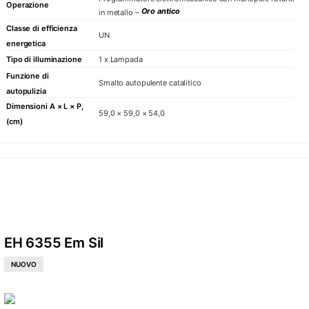
Operazione
Oro antico
in metallo –
Classe di efficienza
UN
energetica
Tipo di illuminazione
1 x Lampada
Funzione di
Smalto autopulente catalitico
autopulizia
Dimensioni A × L × P,
59,0 × 59,0 × 54,0
(cm)
EH 6355 Em Sil
NUOVO