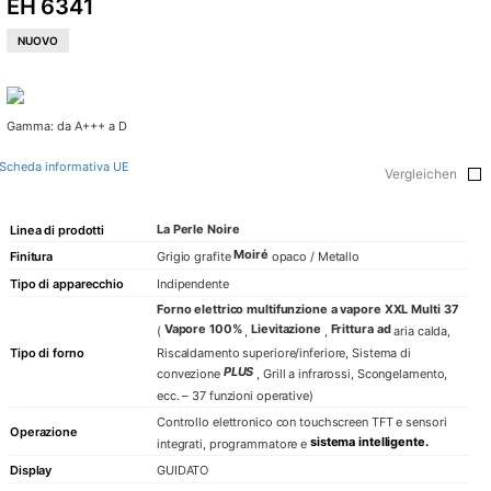
EH 6341
Frigoriferi
NUOVO
Risciacquo
Lavastovig
Gamma: da A+++ a D
Piccoli elett
Scheda informativa UE
Vergleichen
Bollitori ele
Tostapane
La Perle Noire
Linea di prodotti
Macchina d
Moiré
Finitura
Grigio grafite
opaco / Metallo
COLLEZIONE KA
Tipo di apparecchio
Indipendente
Forno elettrico multifunzione a vapore XXL Multi 37
Retro
Vapore 100%
Lievitazione
Frittura ad
(
,
,
aria calda,
Riscaldamento superiore/inferiore, Sistema di
Tipo di forno
Art Déco
PLUS
convezione
, Grill a infrarossi, Scongelamento,
Belle Époq
ecc. – 37 funzioni operative)
Impero
Controllo elettronico con touchscreen TFT e sensori
Operazione
sistema intelligente.
integrati, programmatore e
Avanguardia
Display
GUIDATO