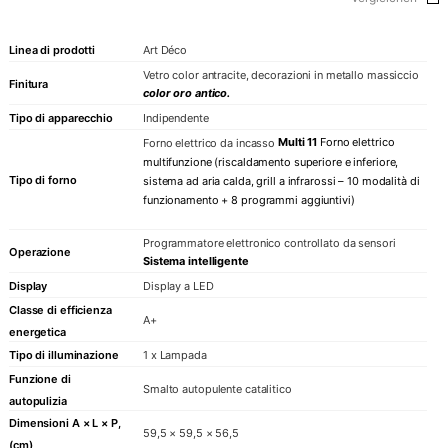
Linea di prodotti
Art Déco
Vetro color antracite, decorazioni in metallo massiccio
Finitura
color oro antico.
Tipo di apparecchio
Indipendente
Multi 11
Forno elettrico
Forno elettrico da incasso
multifunzione (riscaldamento superiore e inferiore,
Tipo di forno
sistema ad aria calda, grill a infrarossi – 10 modalità di
funzionamento + 8 programmi aggiuntivi)
Programmatore elettronico controllato da sensori
Operazione
Sistema intelligente
Display
Display a LED
Classe di efficienza
A+
energetica
Tipo di illuminazione
1 x Lampada
Funzione di
Smalto autopulente catalitico
autopulizia
Dimensioni A × L × P,
59,5 × 59,5 × 56,5
(cm)