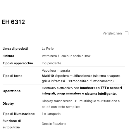
EH 6312
Vergleichen
Linea di prodotti
La Perle
Finitura
Vetro nero / Telaio in acciaio inox
Tipo di apparecchio
Indipendente
Vaporiera integrata
Tipo di forno
Multi 19
Vaporiera multifunzionale (sistema a vapore,
grill a infrarossi – 19 modalità di funzionamento)
touchscreen TFT e sensori
Controllo
elettronico con
Operazione
integrati, programmatore e
sistema intelligente.
Display touchscreen TFT multilingue multifunzione a
Display
colori con testo semplice
Tipo di illuminazione
1 x Lampada
Funzione di
Decalcificazione
autopulizia