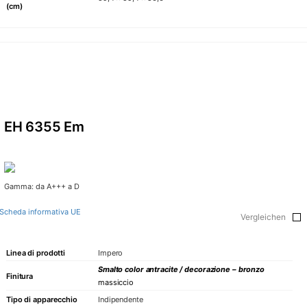
(cm)
EH 6355 Em
Gamma: da A+++ a D
Scheda informativa UE
Vergleichen
Linea di prodotti
Impero
Smalto color antracite / decorazione – bronzo
Finitura
massiccio
Tipo di apparecchio
Indipendente