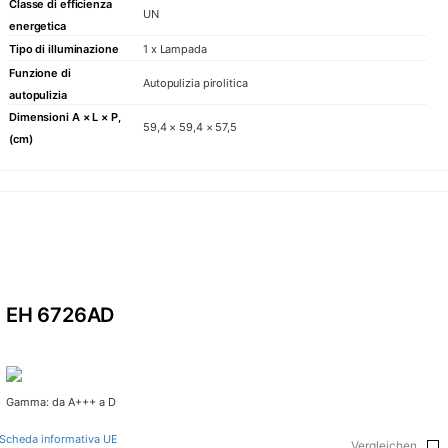
Classe di efficienza
UN
energetica
Tipo di illuminazione
1 x Lampada
Funzione di
Autopulizia pirolitica
autopulizia
Dimensioni A × L × P,
59,4 × 59,4 × 57,5
(cm)
EH 6726AD
Gamma: da A+++ a D
Scheda informativa UE
Vergleichen