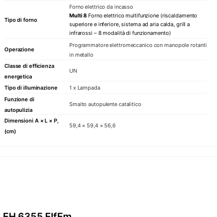
Forno elettrico da incasso
Multi 8
Forno elettrico multifunzione (riscaldamento
Tipo di forno
superiore e inferiore, sistema ad aria calda, grill a
infrarossi – 8 modalità di funzionamento)
Programmatore elettromeccanico con manopole rotanti
Operazione
in metallo
Classe di efficienza
UN
energetica
Tipo di illuminazione
1 x Lampada
Funzione di
Smalto autopulente catalitico
autopulizia
Dimensioni A × L × P,
59,4 × 59,4 × 56,6
(cm)
EH 6355 ElfEm