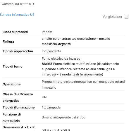
Gamma: da A+++ a D
Scheda informativa UE
Vergleichen
Linea di prodotti
Impero
smalto color antracite / decorazione – metallo
Finitura
massiccio
Argento
Tipo di apparecchio
Indipendente
Forno elettrico da incasso
Multi 8
Forno elettrico multifunzione (riscaldamento
Tipo di forno
superiore e inferiore, sistema ad aria calda, grill a
infrarossi – 8 modalità di funzionamento)
Programmatore elettromeccanico con manopole rotanti
Operazione
in metallo
Classe di efficienza
UN
energetica
Tipo di illuminazione
1 x Lampada
Funzione di
Smalto autopulente catalitico
autopulizia
Dimensioni A × L × P,
59,4 × 59,4 × 56,6