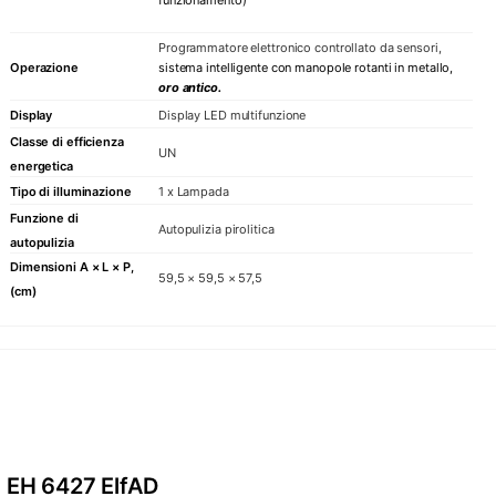
Programmatore elettronico controllato da sensori,
Operazione
sistema intelligente
con manopole rotanti in metallo,
oro antico.
Display
Display LED multifunzione
Classe di efficienza
UN
energetica
Tipo di illuminazione
1 x Lampada
Funzione di
Autopulizia pirolitica
autopulizia
Dimensioni A × L × P,
59,5 × 59,5 × 57,5
(cm)
EH 6427 ElfAD