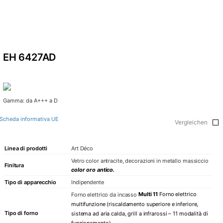
EH 6427AD
Gamma: da A+++ a D
Scheda informativa UE
Vergleichen
Linea di prodotti
Art Déco
Vetro color antracite, decorazioni in metallo massiccio
Finitura
color oro antico.
Tipo di apparecchio
Indipendente
Multi 11
Forno elettrico
Forno elettrico da incasso
multifunzione (riscaldamento superiore e inferiore,
Tipo di forno
sistema ad aria calda, grill a infrarossi – 11 modalità di
funzionamento)