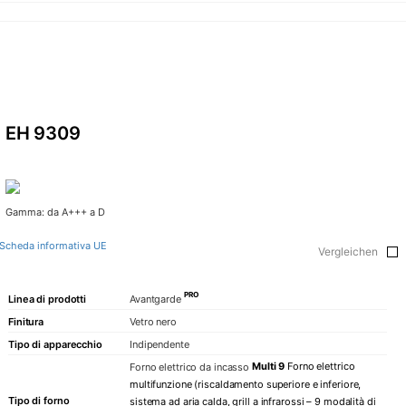
EH 9309
Gamma: da A+++ a D
Scheda informativa UE
Vergleichen
PRO
Linea di prodotti
Avantgarde
Finitura
Vetro nero
Tipo di apparecchio
Indipendente
Multi 9
Forno elettrico
Forno elettrico da incasso
multifunzione (riscaldamento superiore e inferiore,
Tipo di forno
sistema ad aria calda, grill a infrarossi – 9 modalità di