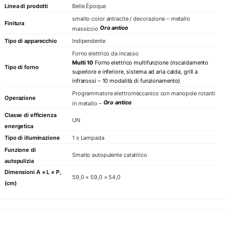
Linea di prodotti
Belle Époque
smalto color antracite / decorazione – metallo
Finitura
Oro antico
massiccio
Tipo di apparecchio
Indipendente
Forno elettrico da incasso
Multi 10
Forno elettrico multifunzione (riscaldamento
Tipo di forno
superiore e inferiore, sistema ad aria calda, grill a
infrarossi – 10 modalità di funzionamento)
Programmatore elettromeccanico con manopole rotanti
Operazione
Oro antico
in metallo –
Classe di efficienza
UN
energetica
Tipo di illuminazione
1 x Lampada
Funzione di
Smalto autopulente catalitico
autopulizia
Dimensioni A × L × P,
59,0 × 59,0 × 54,0
(cm)