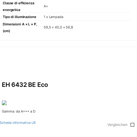
Classe di efficienza
A+
energetica
Tipo di illuminazione
1 x Lampada
Dimensioni A × L × P,
59,5 × 45,0 × 56,8
(cm)
EH 6432 BE Eco
Gamma: da A+++ a D
Scheda informativa UE
Vergleichen