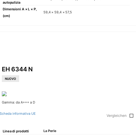
autopulizia
Dimensioni A × L × P,
59,4 × 59,4 × 57,5
(cm)
EH 6344 N
NUOVO
Gamma: da A+++ a D
Scheda informativa UE
Vergleichen
La Perle
Linea di prodotti