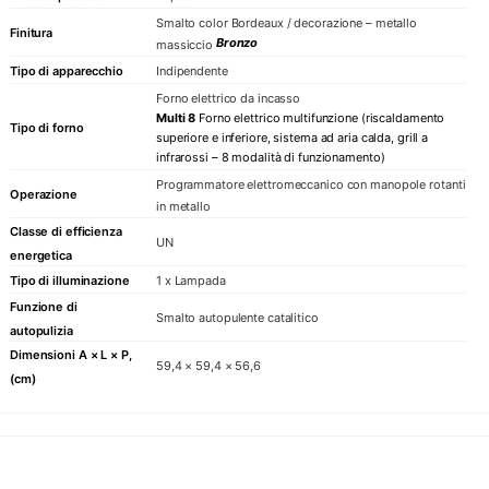
Smalto color Bordeaux / decorazione – metallo
Finitura
Bronzo
massiccio
Tipo di apparecchio
Indipendente
Forno elettrico da incasso
Multi 8
Forno elettrico multifunzione (riscaldamento
Tipo di forno
superiore e inferiore, sistema ad aria calda, grill a
infrarossi – 8 modalità di funzionamento)
Programmatore elettromeccanico con manopole rotanti
Operazione
in metallo
Classe di efficienza
UN
energetica
Tipo di illuminazione
1 x Lampada
Funzione di
Smalto autopulente catalitico
autopulizia
Dimensioni A × L × P,
59,4 × 59,4 × 56,6
(cm)