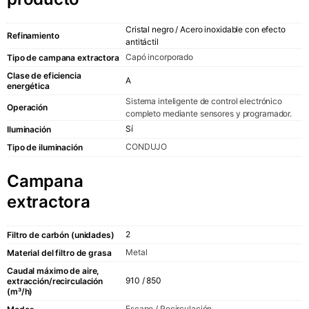
Imperio
Vanguardia
Cristal negro / Acero inoxidable con efecto
Refinamiento
antitáctil
Ara
Capó incorporado
Tipo de campana extractora
AvantgardeP
Clase de eficiencia
A
AvantgardeP
energética
La Perla
Sistema inteligente de control electrónico
Operación
completo mediante sensores y programador.
COCINERO
Sí
Iluminación
GRAN CHEF
CONDUJO
Tipo de iluminación
REBAÑO
Campana
extractora
COMPAÑÍA
2
Filtro de carbón (unidades)
Sobre nosotros
Metal
Material del filtro de grasa
Caudal máximo de aire,
Sala de exposic
910 / 850
extracción/recirculación
(m³/h)
Contactos
Escape / Recirculación