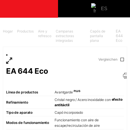
ES
PRODUCTOS
Hogar
Productos
Aire y
Campanas
Capós de
EA
refresco
extractoras
pantalla
644
integradas
plana
Eco
Cocinar
Hornos
Placas de co
Vergleichen
Cocinas
EA 644 Eco
Hornos micr
Aire
PLUS
Línea de productos
Avantgarde
Campanas ext
efecto
integradas
Cristal negro / Acero inoxidable con
Refinamiento
antitáctil
campanas ext
Tipo de aparato
Capó incorporado
islas
Funcionamiento con aire de
Campanas ext
Modos de funcionamiento
escape/recirculación de aire
montadas en 