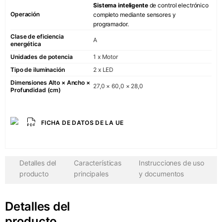
Sistema inteligente
de control electrónico
Operación
completo mediante sensores y
Fresco
programador.
Refrigerador
Clase de eficiencia
A
refrigeradore
energética
Unidades de potencia
1 x Motor
Enjuagar
Tipo de iluminación
2 x LED
Lavavajillas
Dimensiones Alto × Ancho ×
27,0 × 60,0 × 28,0
Profundidad (cm)
pequeños elect
Hervidores el
FICHA DE DATOS DE LA UE
Tostadora
Cafetera
COLECCIÓN SIGNAT
Detalles del
Características
Instrucciones de uso
producto
principales
y documentos
Retro
Art Déco
Detalles del
Belle Époque
producto